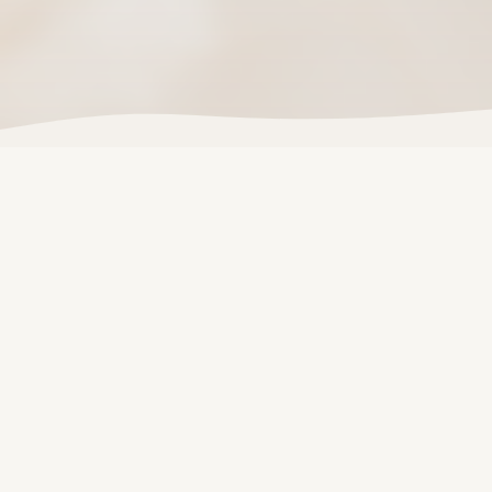
Vrouwencirkels door
Ellis
&
Leila
Wij zijn Ellis en Leila, twee vrouwen met een gedeelde
passie voor vrouwelijke verbinding en spirituele groei.
Samen hebben we
Elila
opgericht vanuit een diep
verlangen om vrouwen samen te brengen.
In onze vrouwencirkels creëren we een veilige, warme
ruimte waar je jezelf mag zijn. We delen verhalen, stilte,